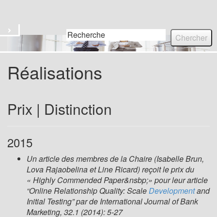
Titre du site
Menu
res
Réalisations
e
Prix | Distinction
lle
belina
2015
Un article des membres de la Chaire (Isabelle Brun,
)
Lova Rajaobelina et Line Ricard) reçoit le prix du
« Highly Commended Paper&nsbp;» pour leur article
“Online Relationship Quality: Scale
Development
and
Initial Testing” par de International Journal of Bank
Marketing, 32.1 (2014): 5-27