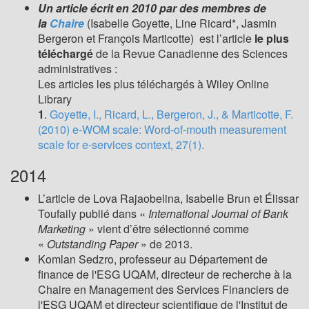
ly
Un article écrit en 2010 par des membres de
ended
la
Chaire
(Isabelle Goyette, Line Ricard*, Jasmin
»
Bergeron et François Marticotte) est l’article
le plus
téléchargé
de la Revue Canadienne des Sciences
administratives :
Les articles les plus téléchargés à Wiley Online
ne
Library
onship
1
.
Goyette, I., Ricard, L., Bergeron, J., & Marticotte, F.
y:
(2010) e-WOM scale: Word-of-mouth measurement
scale for e-services context, 27(1).
2014
L’article de Lova Rajaobelina, Isabelle Brun et Élissar
Toufaily publié dans «
International Journal of Bank
Marketing
» vient d’être sélectionné comme
«
Outstanding Paper
» de 2013.
Komlan Sedzro, professeur au Département de
finance de l'ESG UQAM, directeur de recherche à la
Chaire en Management des Services Financiers de
l'ESG UQAM et directeur scientifique de l'Institut de